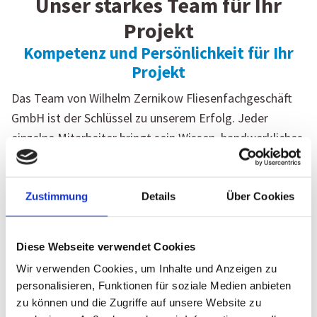
Unser starkes Team für Ihr
Projekt
Kompetenz und Persönlichkeit für Ihr
Projekt
Das Team von Wilhelm Zernikow Fliesenfachgeschäft
GmbH ist der Schlüssel zu unserem Erfolg. Jeder
einzelne Mitarbeiter bringt sein Wissen, handwerkliches
Können und seine persönliche Begeisterung für das
Fliesenhandwerk ein. Gemeinsam sorgen wir dafür,
dass aus Ihren Wünschen individuelle Wohnträume
Zustimmung
Details
Über Cookies
werden – von der ersten Beratung bis zur finalen
Umsetzung. Unsere Ansprechpartner stehen Ihnen
Diese Webseite verwendet Cookies
jederzeit mit Rat und Tat zur Seite. Vertrauen Sie auf
Wir verwenden Cookies, um Inhalte und Anzeigen zu
Teamgeist, Service und langjährige Erfahrung.
personalisieren, Funktionen für soziale Medien anbieten
zu können und die Zugriffe auf unsere Website zu