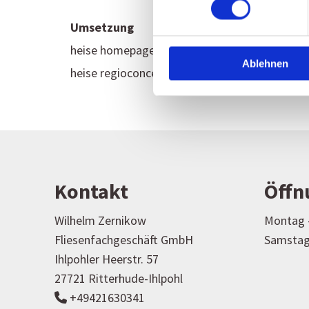
Umsetzung
heise homepages |
Homepage erstellen lasse
Ablehnen
heise regioconcept |
Online Marketing Agentu
Kontakt
Öffn
Wilhelm Zernikow
Montag –
Fliesenfachgeschäft GmbH
Samstag
Ihlpohler Heerstr. 57
27721 Ritterhude-Ihlpohl
+49421630341
